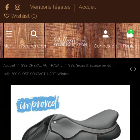
Mentions légales
Accueil
Wishlist (
0
)
0
Menu
Rechercher
Connexion
Panier
Accueil
SSE CHEVAL AU TRAVAIL
SSE Selles & Equipements
selle 500 CLOSE CONTACT HART Wintec