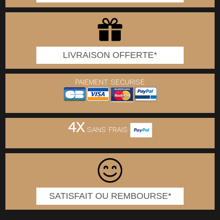
LIVRAISON OFFERTE*
PAIEMENT SECURISE
4X
SANS FRAIS
SATISFAIT OU REMBOURSE*