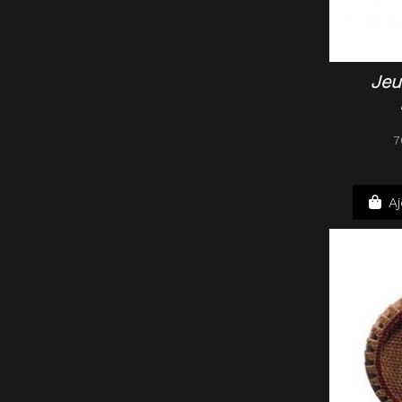
Jeu
7
Aj