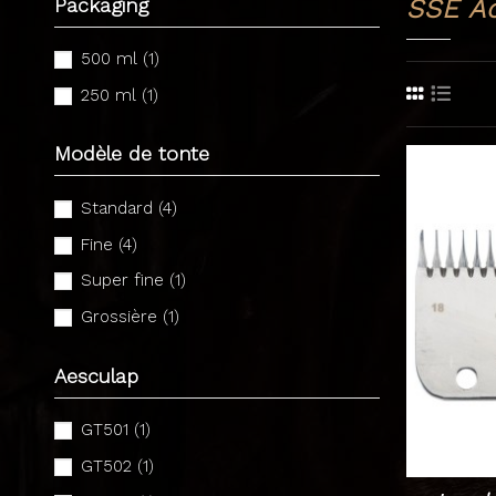
Packaging
SSE Ac
500 ml
(1)
250 ml
(1)
Modèle de tonte
Standard
(4)
Fine
(4)
Super fine
(1)
Grossière
(1)
Aesculap
GT501
(1)
GT502
(1)