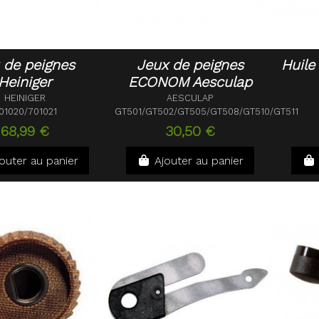
 de peignes
Jeux de peignes
Huile
Heiniger
ECONOM Aesculap
HEINIGER
AESCULAP
01020/701021
GT501/GT502/GT505/GT508/GT510/GT511
68,99 €
30,50 €
outer au panier
Ajouter au panier