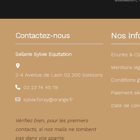
Nos info
Contactez-nous
Sellerie Sylvie Equitation
Ecuries & Cl
Mentions lég
2-4 Avenue de Laon 02 200 Soissons
Conditions g
03 23 74 45 78
Paiement sé
sylvie.forzy@orange.fr
Date de con
Vérifiez bien, pour les premiers
contacts, si nos mails ne tombent
pas dans vos spams.