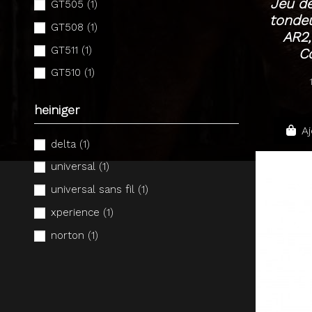
Jeu de
GT505
(1)
tonde
GT508
(1)
AR2,
GT511
(1)
C
GT510
(1)
heiniger
Aj
delta
(1)
universal
(1)
universal sans fil
(1)
xperience
(1)
norton
(1)