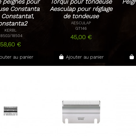
 peignes pour
Torqui pour tondeuse
Peig
use Constanta
Aesculap pour réglage
 Constanta1,
de tondeuse
onstanta2
AESCULAP
GT146
KERBL
45,00 €
18503/18504
58,60 €
outer au panier
Ajouter au panier