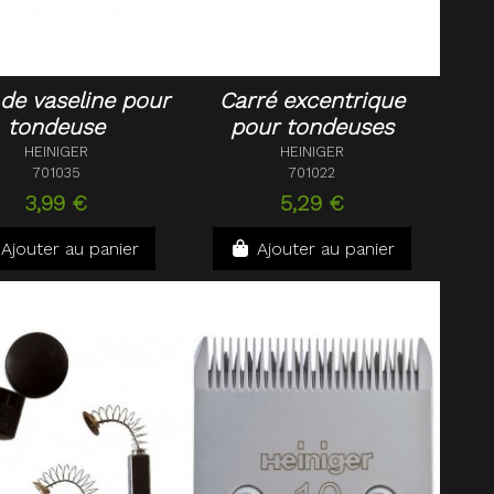
 de vaseline pour
Carré excentrique
tondeuse
pour tondeuses
HEINIGER
HEINIGER
701035
701022
3,99 €
5,29 €
Ajouter au panier
Ajouter au panier