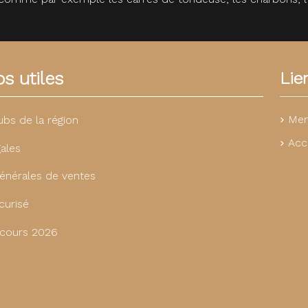
s utiles
Lie
Men
ubs de la région
Acc
ales
énérales de ventes
curisé
cours 2026