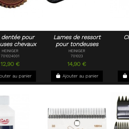
 dentée pour
Lames de ressort
C
uses chevaux
pour tondeuses
HEINIGER
HEINIGER
701024001
701023
12,90 €
14,90 €
outer au panier
Ajouter au panier