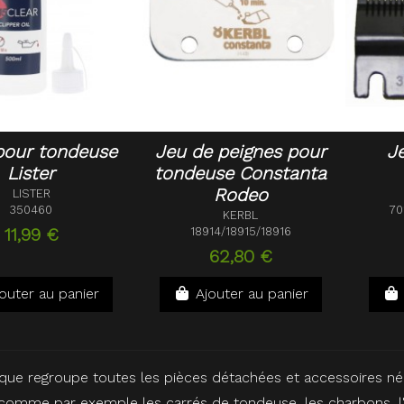
pour tondeuse
Jeu de peignes pour
J
Lister
tondeuse Constanta
Rodeo
LISTER
350460
70
KERBL
11,99 €
18914/18915/18916
62,80 €
outer au panier
Ajouter au panier
ique regroupe toutes les pièces détachées et accessoires né
, comme par exemple les carrés de tondeuse, les charbons, l'h