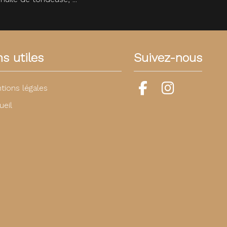
ns utiles
Suivez-nous
tions légales
ueil