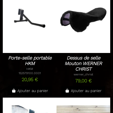
Porte-selle portable
Dessus de selle
HKM
Mouton WERNER
CHRIST
HKM
152579100.0001
werner_christ
20,95 €
79,00 €
Ajouter au panier
Ajouter au panier