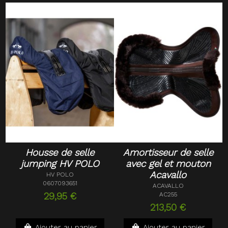
Housse de selle
Amortisseur de selle
jumping HV POLO
avec gel et mouton
Acavallo
HV POLO
0607093651
ACAVALLO
29,95 €
AC255
213,50 €
Ajouter au panier
Ajouter au panier