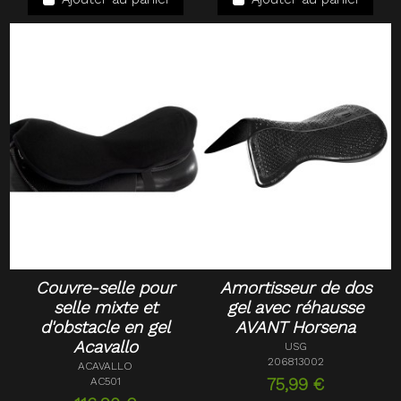
Couvre-selle pour
Amortisseur de dos
selle mixte et
gel avec réhausse
d'obstacle en gel
AVANT Horsena
Acavallo
USG
206813002
ACAVALLO
AC501
75,99 €