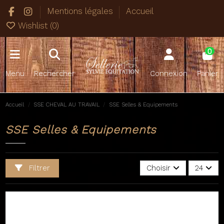
Mentions légales
Accueil
Wishlist (
0
)
0
Menu
Rechercher
Connexion
Panier
Accueil
SSE CHEVAL AU TRAVAIL
SSE Selles & Equipements
SSE Selles & Equipements
Filtrer
Choisir
24