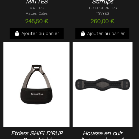
MATTES
Stirrups
MATTES
TECH STIRRUPS
Mattes_Cales
TSVYES
245,50 €
260,00 €
Ajouter au panier
Ajouter au panier
Etriers SHIELD'RUP
Housse en cuir