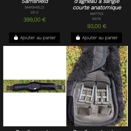
Samshield
d'agneau à sangle
courte anatomique
SAMSHIELD
V2-2
MATTES
399,00 €
42/14
93,00 €
Ajouter au panier
Ajouter au panier