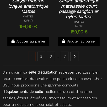
Sangle mouton
Sangle anatomique
longue anatomique
matelassée court
Mattes
passage sanglon en
nylon Mattes
MATTES
42/14/1
MATTES
194,90 €
50/18
159,90 €
Ajouter au panier
Ajouter au panier
1
2
3
…
7
Bien choisir sa
selle d'équitation
est essentiel, aussi bien
pour le confort du cavalier que pour celui du cheval. Chez
SSE, nous proposons une gamme complète
d'
équipements de selle
: selles neuves et d'occasion,
sangles, étriers, étrivières, amortisseurs et accessoires
pour un équipement complet et adapté.