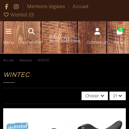
Mentions légales
Accueil
Wishlist (
0
)
0
Menu
Rechercher
Connexion
Panier
Accueil
Marques
WINTEC
WINTEC
Choisir
21