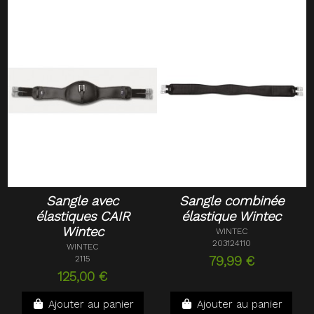
Sangle avec
Sangle combinée
élastiques CAIR
élastique Wintec
Wintec
WINTEC
203124110
WINTEC
2115
79,99 €
125,00 €
Ajouter au panier
Ajouter au panier