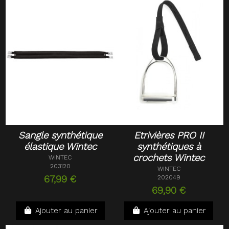
Sangle synthétique
Etrivières PRO II
élastique Wintec
synthétiques à
crochets Wintec
WINTEC
203120
WINTEC
67,99 €
202049
69,90 €
Ajouter au panier
Ajouter au panier