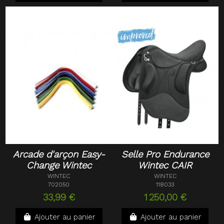
Arcade d'arçon Easy-
Selle Pro Endurance
Change Wintec
Wintec CAIR
WINTEC
WINTEC
702050
118033
33,99 €
1 250,00 €
Ajouter au panier
Ajouter au panier