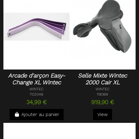
Arcade d'arçon Easy-
Selle Mixte Wintec
Change XL Wintec
2000 Cair XL
WINTEC
WINTEC
702046
118369
34,99 €
919,90 €
Ajouter au panier
View