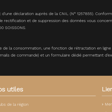
et d'une déclaration auprès de la CNIL (N° 1257855). Conformé
, de rectification et de suppression des données vous concer
2200 SOISSONS.
 de la consommation, une fonction de rétractation en ligne
 e-mails de commande) et un formulaire dédié permettant d’ex
s utiles
Lie
Men
ubs de la région