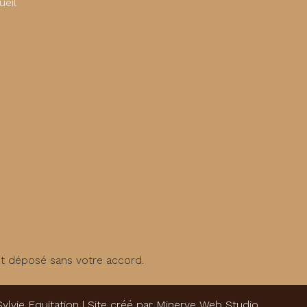
ueil
st déposé sans votre accord.
Sylvie Equitation | Site créé par
Minerve Web Studio