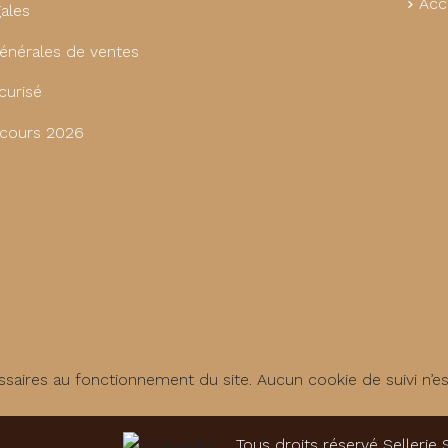
Acc
ales
énérales de ventes
curisé
cours 2026
saires au fonctionnement du site. Aucun cookie de suivi n’e
Tous droits réservé Sellerie 