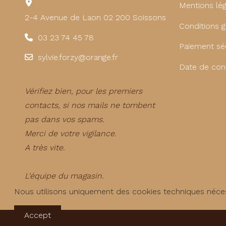
Mentions lég
2-4 Avenue de Laon 02 200 Soissons
Conditions g
03 23 74 45 78
Paiement sé
sylvie.forzy@orange.fr
Date de con
Vérifiez bien, pour les premiers
contacts, si nos mails ne tombent
pas dans vos spams.
Merci de votre vigilance.
A très vite.
L'équipe du magasin.
Nous utilisons uniquement des cookies techniques néces
Accept