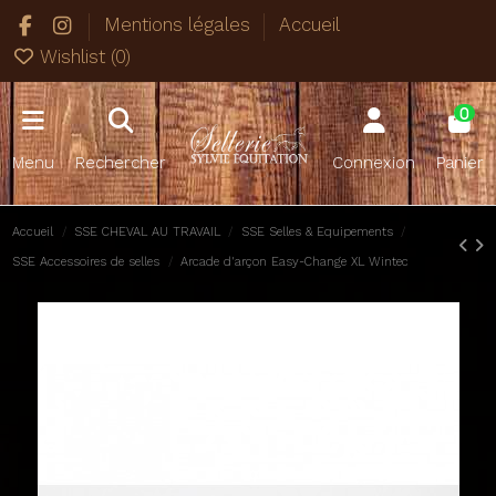
Mentions légales
Accueil
Wishlist (
0
)
0
Menu
Rechercher
Connexion
Panier
Accueil
SSE CHEVAL AU TRAVAIL
SSE Selles & Equipements
SSE Accessoires de selles
Arcade d'arçon Easy-Change XL Wintec