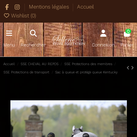
Mentions légales
Accueil
Wishlist (
0
)
0
Menu
Rechercher
Connexion
Panier
Accueil
SSE CHEVAL AU REPOS
SSE Protections des membres
SSE Protections de transport
Sac à queue et protège queue Kentucky