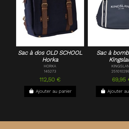
Sac à dos OLD SCHOOL
Sac à bomb
Horka
Kingsla
HORKA
KINGSLA
145273
25101029
112,50 €
69,95 
Ajouter au panier
Ajouter au