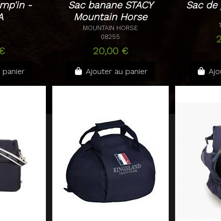
mp'in -
Sac banane STACY
Sac de
A
Mountain Horse
MOUNTAIN HORSE
08255
€
20,00 €
 panier
Ajouter au panier
Ajo