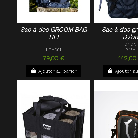
Sac à dos GROOM BAG
Sac à dos g
HFI
Dy'o
HFI
DY'ON
HFIAC01
RI15A
79,00 €
142,00
Ajouter au panier
Ajouter au