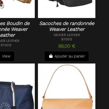
es Boudin de
Sacoches de randonnée
nnée Weaver
Weaver Leather
eather
WEAVER LEATHER
970013
VER LEATHER
88,00 €
970012
View
Ajouter au panier