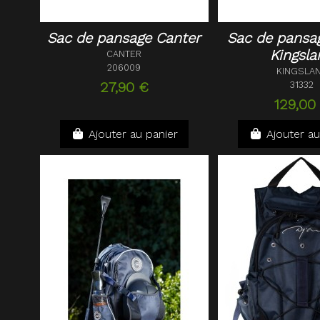
Sac de pansage Canter
Sac de pansag
Kingsla
CANTER
206009
KINGSLA
27,90 €
31332
129,00
Ajouter au panier
Ajouter au