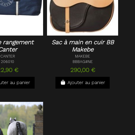
e rangement
Sac à main en cuir BB
Canter
Makebe
CANTER
MAKEBE
206010
BBBAG#NE
2,90 €
290,00 €
uter au panier
Ajouter au panier