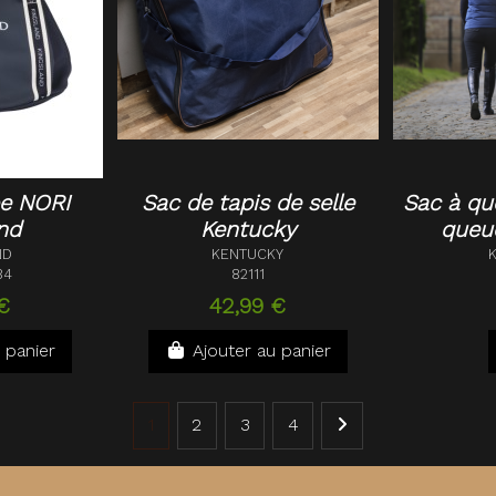
e NORI
Sac de tapis de selle
Sac à qu
nd
Kentucky
queu
ND
KENTUCKY
84
82111
€
42,99 €
 panier
Ajouter au panier
1
2
3
4