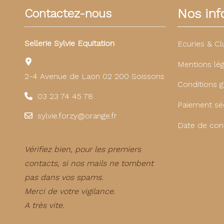
Nos info
Contactez-nous
Sellerie Sylvie Equitation
Ecuries & Cl
Mentions lég
2-4 Avenue de Laon 02 200 Soissons
Conditions g
03 23 74 45 78
Paiement sé
sylvie.forzy@orange.fr
Date de con
Vérifiez bien, pour les premiers
contacts, si nos mails ne tombent
pas dans vos spams.
Merci de votre vigilance.
A très vite.