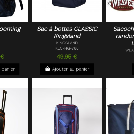
rooming
Sac à bottes CLASSIC
Sacoch
n
Kingsland
rando
L
KINGSLAND
KLC-HG-766
WEA
 €
49,95 €
 panier
Ajouter au panier