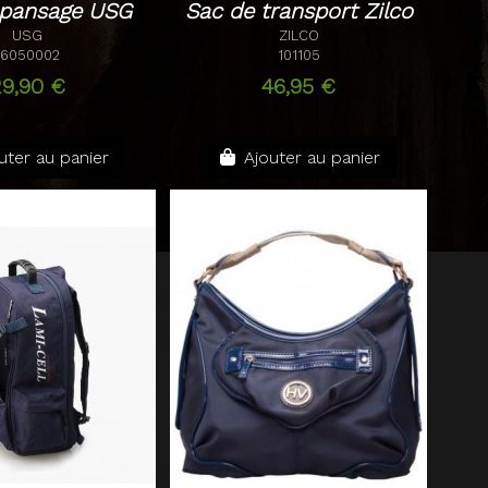
 pansage USG
Sac de transport Zilco
USG
ZILCO
16050002
101105
29,90 €
46,95 €
uter au panier
Ajouter au panier