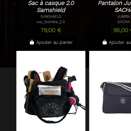
Sac à casque 2.0
Pantalon Ju
Samshield
SACH
SAMSHIELD
JUMPIN
sac_bombe_2.0
SACHA
79,00 €
95,00 
Ajouter au panier
Ajouter au