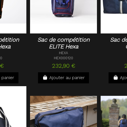
étition
Sac de compétition
Sac d
Hexa
ELITE Hexa
HEXA
10
HEX000120
 €
232,90 €
2
 panier
Ajouter au panier
Ajo