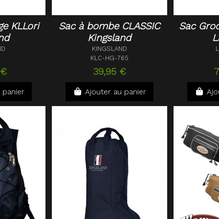
e KLLori
Sac à bombe CLASSIC
Sac Gro
nd
Kingsland
L
ND
KINGSLAND
L
KLC-HG-765
 €
39,95 €
 panier
Ajouter au panier
Ajo