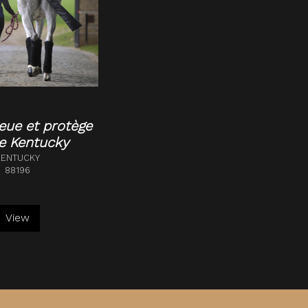
eue et protège
e Kentucky
KENTUCKY
88196
View