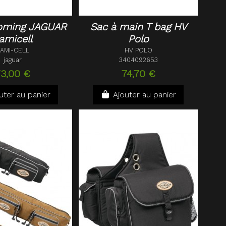
oming JAGUAR
Sac à main T bag HV
amicell
Polo
AMI-CELL
HV POLO
jaguar
3404092653
73,00 €
74,70 €
uter au panier
Ajouter au panier