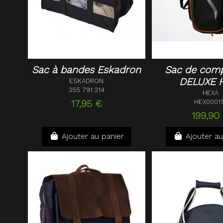
Sac à bandes Eskadron
Sac de comp
DELUXE 
ESKADRON
355 791 214
HEXA
17,95 €
HEX0001
199,90
Ajouter au panier
Ajouter au