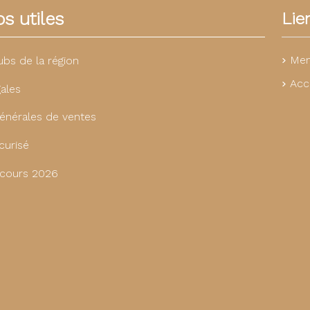
s utiles
Lie
Men
ubs de la région
Acc
ales
énérales de ventes
curisé
cours 2026