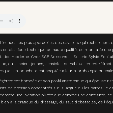
éférences les plus appréciées des cavaliers qui recherchent 
 en plastique technique de haute qualité, ce mors allie un
quitation moderne. Chez SSE Soissons — Sellerie Sylvie Équit
aux, qu'ils soient jeunes, sensibles ou habituellement réfrac
orsque l'embouchure est adaptée à leur morphologie buccale
légèrement bombée et son profil anatomique qui épouse nat
ints de pression concentrés sur la langue ou les barres, le 
ne comme une invitation plutôt que comme une contrainte, ce q
bien à la pratique du dressage, du saut d'obstacles, de l'équi