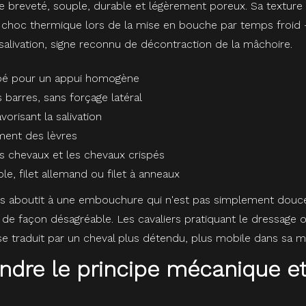
que breveté, souple, durable et légèrement poreux. Sa textur
e choc thermique lors de la mise en bouche par temps froid
salivation, signe reconnu de décontraction de la mâchoire.
bé pour un appui homogène
 barres, sans forçage latéral
orisant la salivation
ment des lèvres
es chevaux et les chevaux crispés
ple, filet allemand ou filet à anneaux
s aboutit à une embouchure qui n'est pas simplement douce
r de façon désagréable. Les cavaliers pratiquant le dressage o
e traduit par un cheval plus détendu, plus mobile dans sa mâ
ndre le principe mécanique et