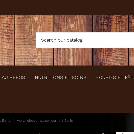
 AU REPOS
NUTRITIONS ET SOINS
ECURIES ET PÂT
 Beris
Mors releveur canon confort Beris