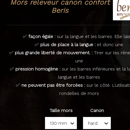
Mors releveur canon confort
Beris
✅
façon égale :
sur la langue et les barres. Elle lai
✅
plus de place à la langue :
et donc une
✅
plus grande liberté de mouvement. :
Tirer sur les rên
une
✅
pression homogène :
sur les barres inférieures et la l
langue et les barres
✅
ne peuvent pas être forcées :
sur le côté. L’utilisa
rondelles de mors
Taille mors
Canon