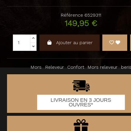
Référence
6529311
149,95 €
Ajouter au panier
Mors
Releveur
Confort
Mors releveur
beri
LIVRAISON EN 3 JOURS
OUVRES*