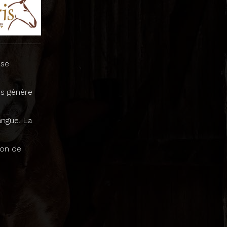
sse
es génère
angue. La
tion de