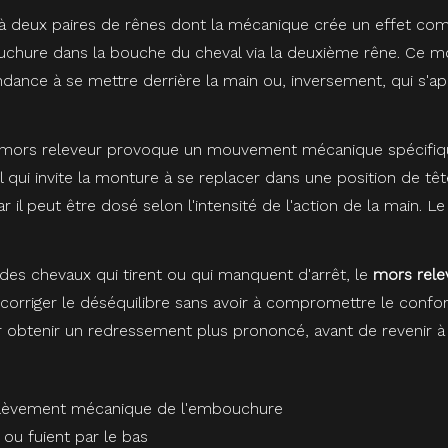
 deux paires de rênes dont la mécanique crée un effet combin
ouchure dans la bouche du cheval via la deuxième rêne. Ce
ndance à se mettre derrière la main ou, inversement, qui s'a
le mors releveur provoque un mouvement mécanique spécifiq
qui invite la monture à se replacer dans une position de tête 
 peut être dosé selon l'intensité de l'action de la main. Le 
c des chevaux qui tirent ou qui manquent d'arrêt, le
mors rele
 à corriger le déséquilibre sans avoir à compromettre le con
 obtenir un redressement plus prononcé, avant de revenir à 
 relèvement mécanique de l'embouchure
ou fuient par le bas