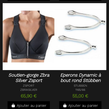
Soutien-gorge Zbra
Eperons Dynamic à
Silver Zsport
bout rond Stübben
ZSPORT
STUBBEN
ZBRASILVER
1165/66
65,90 €
55,00 €
Ajouter au panier
Ajouter au panier