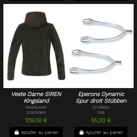
Veste Dame SIREN
Eperons Dynamic
Kingsland
Spur droit Stübben
KINGSLAND
STUBBEN
2230183614
1168
109,00 €
55,00 €
Ajouter au panier
Ajouter au panier