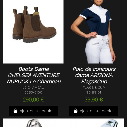
Boots Dame
Polo de concours
CHELSEA AVENTURE
dame ARIZONA
NUBUCK Le Chameau
Flags&Cup
LE CHAMEAU
FLAGS & CUP
3083-0100
90 89 01
290,00 €
39,90 €
Ajouter au panier
Ajouter au panier