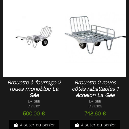
Brouette à fourrage 2
Brouette 2 roues
roues monobloc La
côtés rabattables 1
Gée
échelon La Gée
LA GEE
LA GEE
p1212101
p1212105
500,00 €
748,60 €
Ajouter au panier
Ajouter au panier