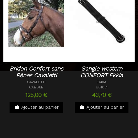
Bridon Confort sans
Sangle western
Rênes Cavaletti
CONFORT Ekkia
CAVALETTI
EKKIA
CAB06B
801031
125,00 €
43,70 €
Ajouter au panier
Ajouter au panier