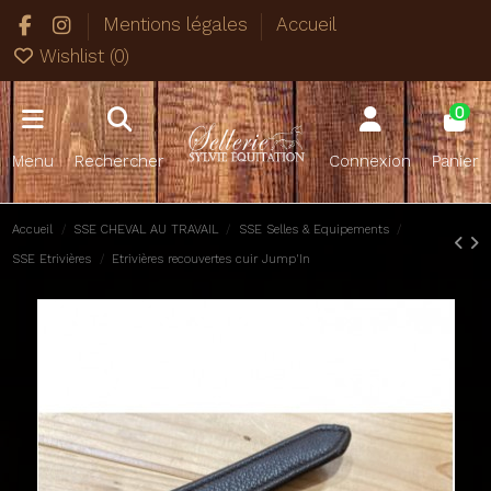
Mentions légales
Accueil
Wishlist (
0
)
0
Menu
Rechercher
Connexion
Panier
Accueil
SSE CHEVAL AU TRAVAIL
SSE Selles & Equipements
SSE Etrivières
Etrivières recouvertes cuir Jump'In