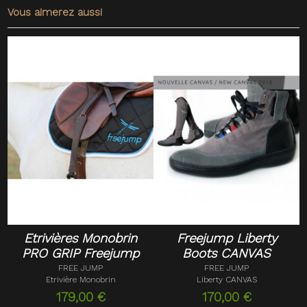
Vous aimerez aussi
Etrivières Monobrin
Freejump Liberty
PRO GRIP Freejump
Boots CANVAS
FREE JUMP
FREE JUMP
Etrivière Monobrin
Liberty CANVAS
179,00 €
170,00 €