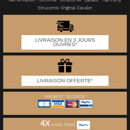
Alimentation
floconné
Strucomix
cavalor
Harmony
Strucomix Original Cavalor
LIVRAISON EN 3 JOURS
OUVRES*
LIVRAISON OFFERTE*
PAIEMENT SECURISE
4X
SANS FRAIS