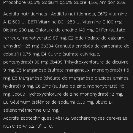
Phosphore 0,55%, Sodium 0,25%, Sucre 4,5%, Amidon 23%.
Additifs nutritionnels : Additifs nutritionnels, E672 Vitamine
A 12.500 UI, E671 Vitamine D3 1.250 UI, Vitamine E 100 mg,
Biotine 200 μg, Chlorure de choline 140 mg, E1 Fer (sulfate
ferreux, monohydraté) 87 mg, E2 Iode (iodate de calcium,
anhydre) 1,25 mg, 3b304 Granulés enrobés de carbonate de
cobalt(II) 0,75 mg, E4 Cuivre (sulfate cuivrique,
pentahydraté) 30 mg, 3b409 Trihydroxychlorure de dicuivre
9 mg, E5 Manganèse (sulfate manganeux, monohydraté) 115
mg, E5 Manganèse (chélate de manganèse d’acides aminés,
hydraté) 9 mg, E6 Zinc (sulfate de zinc, monohydraté) 115
mg, 3b609 Hydroxychlorure de zinc monohydraté 12 mg,
E8 Sélénium (sélénite de sodium) 0,30 mg, 3b815 L-
sélénométhionine 0,12 mg.
Additifs zootechniques : 4b1702 Saccharomyces cerevisiae
9
NCYC sc 47 5,2
10
UFC.