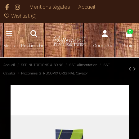
Mentions légales
Accueil
Wishlist (
0
)
0
Menu
Rechercher
Connexion
Panier
Accueil
SSE NUTRITIONS & SOINS
SSE Alimentation
SSE
Cavalor
Floconnés STRUCOMIX ORIGINAL Cavalor