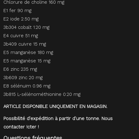
Chlorure de choline 160 mg
E1 fer 90 mg
E2 iode 2.50 mg
3b304 cobalt 1.20 mg
E4 cuivre 51 mg
3b409 cuivre 15 mg
E5 manganèse 180 mg
E5 manganèse 15 mg
E6 zinc 235 mg
3b609 zinc 20 mg
E8 sélénuim 0.96 mg
3b815 L-sélénométhionine 0.20 mg
ARTICLE DISPONIBLE UNIQUEMENT EN MAGASIN.
Possibilité d'expédition à partir d'une tonne. Nous
contacter !
cter !
Questions fréquentes