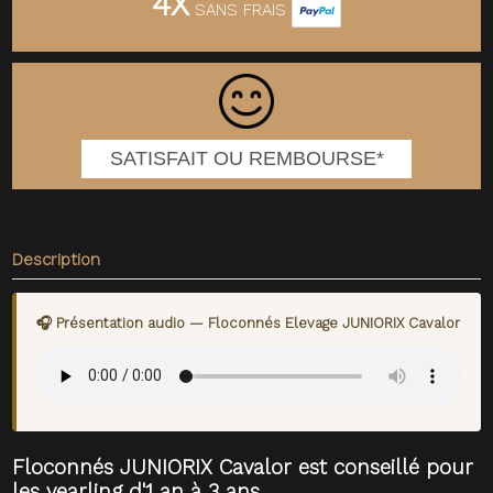
4X
SANS FRAIS
SATISFAIT OU REMBOURSE*
Description
🎧 Présentation audio — Floconnés Elevage JUNIORIX Cavalor
Floconnés JUNIORIX Cavalor est conseillé pour
les yearling d'1 an à 3 ans.