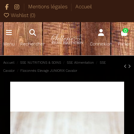
Mentions légales
Accueil
Wishlist (
0
)
0
Menu
Rechercher
Connexion
Panier
Accueil
SSE NUTRITIONS & SOINS
SSE Alimentation
SSE
Cavalor
Floconnés Elevage JUNIORIX Cavalor