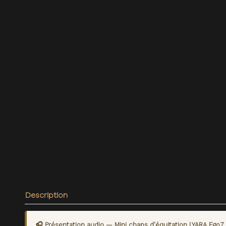
Description
🎧 Présentation audio — Mini chaps d'équitation LYARA Ego7