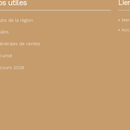
s utiles
Lie
Men
ubs de la région
Acc
ales
énérales de ventes
curisé
cours 2026