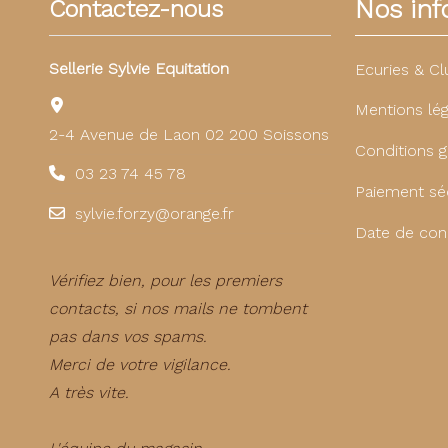
Nos info
Contactez-nous
Sellerie Sylvie Equitation
Ecuries & Cl
Mentions lég
2-4 Avenue de Laon 02 200 Soissons
Conditions g
03 23 74 45 78
Paiement sé
sylvie.forzy@orange.fr
Date de con
Vérifiez bien, pour les premiers
contacts, si nos mails ne tombent
pas dans vos spams.
Merci de votre vigilance.
A très vite.