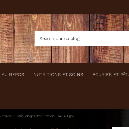
 AU REPOS
NUTRITIONS ET SOINS
ECURIES ET PÂT
& chaps
Mini chaps d'équitation LYARA Ego7