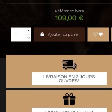
Référence
lyara
109,00 €
Ajouter au panier
LIVRAISON EN 3 JOURS
OUVRES*