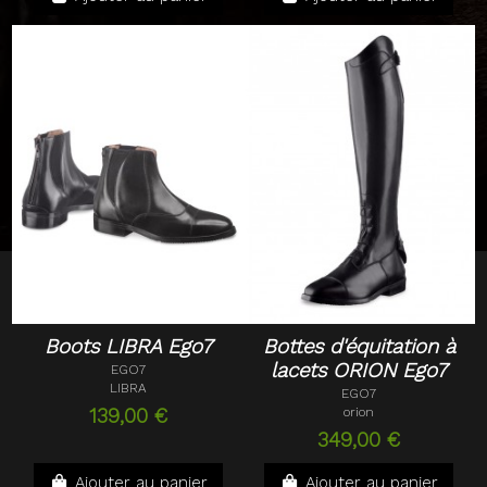
Boots LIBRA Ego7
Bottes d'équitation à
lacets ORION Ego7
EGO7
LIBRA
EGO7
139,00 €
orion
349,00 €
Ajouter au panier
Ajouter au panier