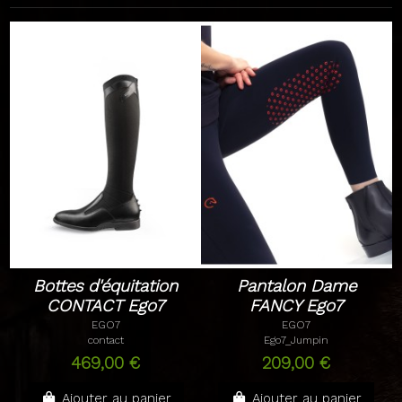
Bottes d'équitation
Pantalon Dame
CONTACT Ego7
FANCY Ego7
EGO7
EGO7
contact
Ego7_Jumpin
469,00 €
209,00 €
Ajouter au panier
Ajouter au panier