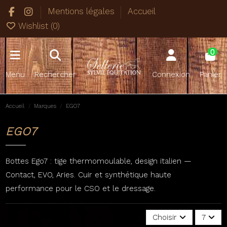
Mentions légales
Accueil
Wishlist (
0
)
0
Menu
Rechercher
Connexion
Panier
Accueil
Marques
EGO7
EGO7
Bottes Ego7 : tige thermomoulable, design italien —
Contact, EVO, Aries. Cuir et synthétique haute
performance pour le CSO et le dressage.
Choisir
7