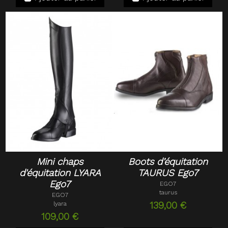
Mini chaps
Boots d’équitation
d'équitation LYARA
TAURUS Ego7
Ego7
EGO7
taurus
EGO7
lyara
139,00 €
109,00 €