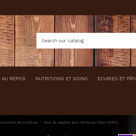
 AU REPOS
NUTRITIONS ET SOINS
ECURIES ET PÂT
cessoires de tondeuse
Jeux de peignes pour tondeuse Adore WAHL