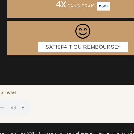
4X
SANS FRAIS
SATISFAIT OU REMBOURSE*
dore WAHL
onible chez SSE Soissons, votre sellerie équestre spécialisé