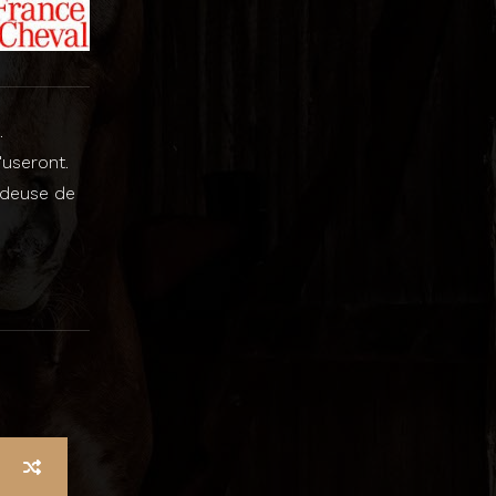
.
'useront.
ndeuse de