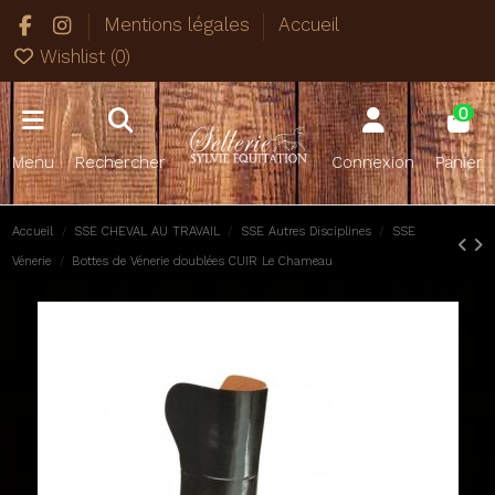
Mentions légales
Accueil
Wishlist (
0
)
0
Menu
Rechercher
Connexion
Panier
Accueil
SSE CHEVAL AU TRAVAIL
SSE Autres Disciplines
SSE
Vénerie
Bottes de Vénerie doublées CUIR Le Chameau