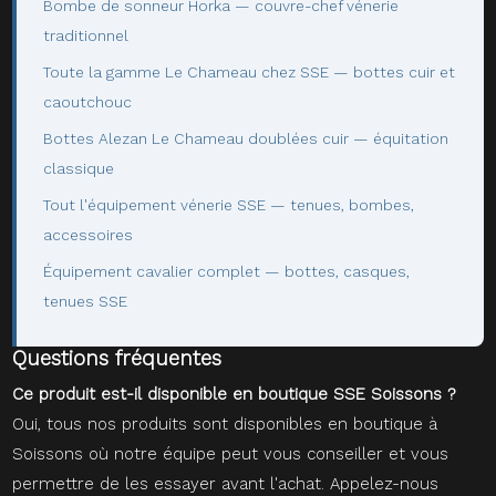
Bombe de sonneur Horka — couvre-chef vénerie
traditionnel
Toute la gamme Le Chameau chez SSE — bottes cuir et
caoutchouc
Bottes Alezan Le Chameau doublées cuir — équitation
classique
Tout l'équipement vénerie SSE — tenues, bombes,
accessoires
Équipement cavalier complet — bottes, casques,
tenues SSE
Questions fréquentes
Ce produit est-il disponible en boutique SSE Soissons ?
Oui, tous nos produits sont disponibles en boutique à
Soissons où notre équipe peut vous conseiller et vous
permettre de les essayer avant l'achat. Appelez-nous