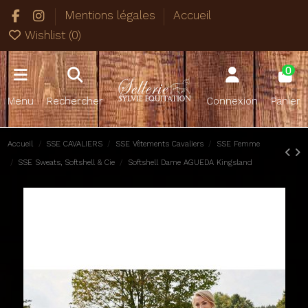
Mentions légales
Accueil
Wishlist (
0
)
0
Menu
Rechercher
Connexion
Panier
Accueil
SSE CAVALIERS
SSE Vêtements Cavaliers
SSE Femme
SSE Sweats, Softshell & Cie
Softshell Dame AGUEDA Kingsland