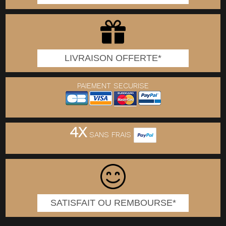
LIVRAISON OFFERTE*
PAIEMENT SECURISE
4X
SANS FRAIS
SATISFAIT OU REMBOURSE*