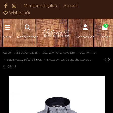
Mentions légales
Accueil
Wishlist (
0
)
0
Menu
Rechercher
Connexion
Panier
Accueil
SSE CAVALIERS
SSE Vêtements Cavaliers
SSE Femme
SSE Sweats, Softshell & Cie
Sweat Unisex à capuche CLASSIC
Kingsland