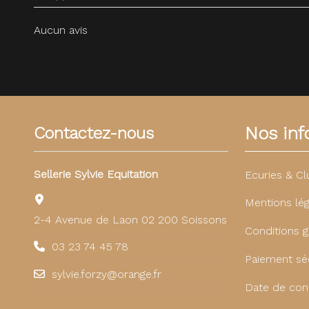
Aucun avis
Nos info
Contactez-nous
Sellerie Sylvie Equitation
Ecuries & Cl
Mentions lég
2-4 Avenue de Laon 02 200 Soissons
Conditions g
03 23 74 45 78
Paiement sé
sylvie.forzy@orange.fr
Date de con