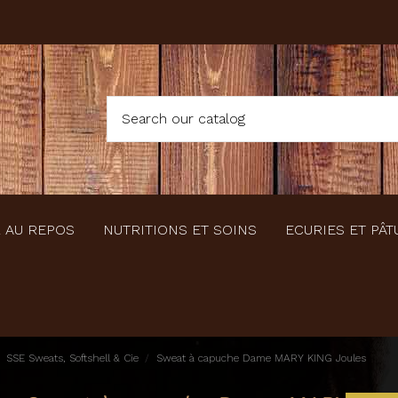
 AU REPOS
NUTRITIONS ET SOINS
ECURIES ET PÂT
SSE Sweats, Softshell & Cie
Sweat à capuche Dame MARY KING Joules