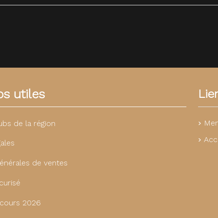
s utiles
Lie
Men
ubs de la région
Acc
ales
énérales de ventes
curisé
cours 2026