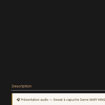
Description
🎧 Présentation audio — Sweat à capuche Dame MARY KING