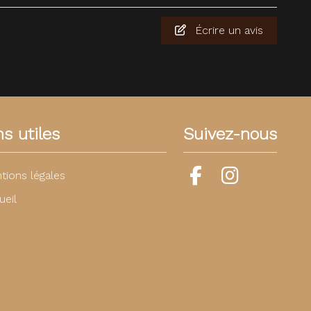
Écrire un avis
ns utiles
Suivez-nous
tions légales
ueil