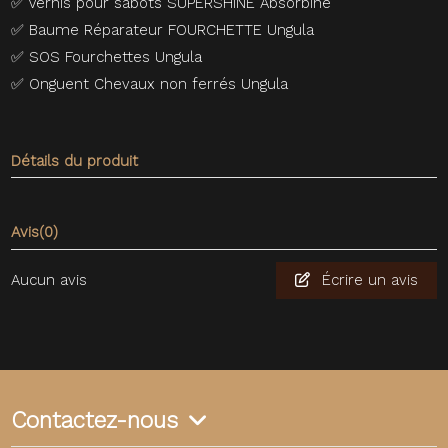
✅
Vernis pour sabots SUPERSHINE Absorbine
✅
Baume Réparateur FOURCHETTE Ungula
✅
SOS Fourchettes Ungula
✅
Onguent Chevaux non ferrés Ungula
Détails du produit
Avis
(0)
Aucun avis
Écrire un avis
Contactez-nous