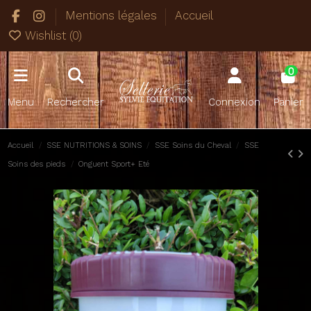
Mentions légales
Accueil
Wishlist (
0
)
0
Menu
Rechercher
Connexion
Panier
Accueil
SSE NUTRITIONS & SOINS
SSE Soins du Cheval
SSE
Soins des pieds
Onguent Sport+ Eté