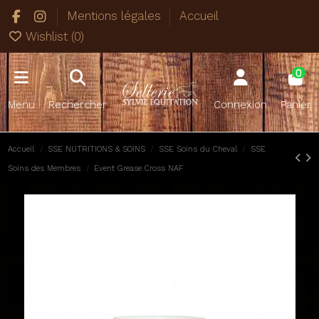
Mentions légales
Accueil
Wishlist (
0
)
0
Menu
Rechercher
Connexion
Panier
Accueil
SSE NUTRITIONS & SOINS
SSE Soins du Cheval
SSE
Soins des Membres
Event Grease Cross NAF