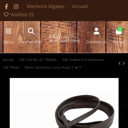
Mentions légales
Accueil
Wishlist (
0
)
0
Menu
Rechercher
Connexion
Panier
Accueil
SSE CHEVAL AU TRAVAIL
SSE Briderie & Enrênements
SSE Rênes
Rênes Caoutchouc Gros Picots T de T