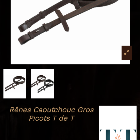
Rênes Caoutchouc Gros
Picots T de T