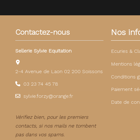
Nos info
Contactez-nous
Sellerie Sylvie Equitation
Ecuries & Cl
Mentions lég
2-4 Avenue de Laon 02 200 Soissons
Conditions g
03 23 74 45 78
Paiement sé
sylvie.forzy@orange.fr
Date de con
Vérifiez bien, pour les premiers
contacts, si nos mails ne tombent
pas dans vos spams.