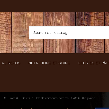
 AU REPOS
NUTRITIONS ET SOINS
ECURIES ET PÂT
SSE Polos & T-Shirts
Polo de concours homme CLASSIC Kingsland