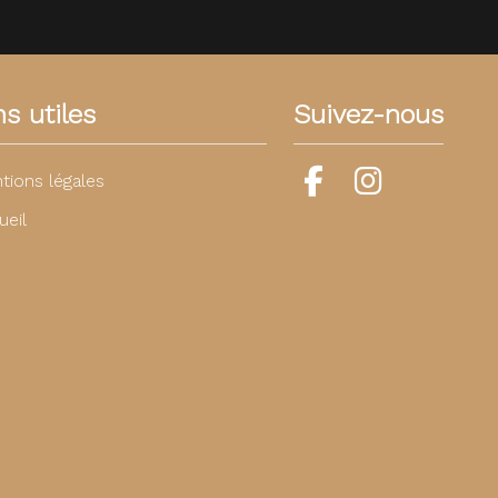
ns utiles
Suivez-nous
tions légales
ueil