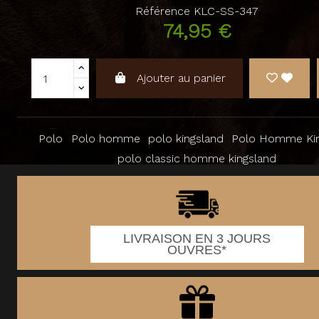
Référence
KLC-SS-347
74,95 €
Ajouter au panier
Polo
Polo homme
polo kingsland
Polo Homme Kin
polo classic homme kingsland
LIVRAISON EN 3 JOURS
OUVRES*