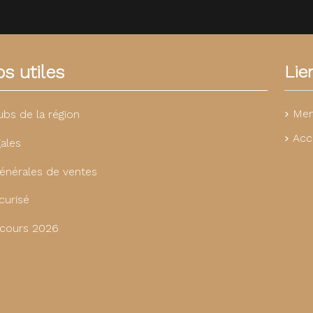
s utiles
Lie
Men
ubs de la région
Acc
ales
énérales de ventes
curisé
cours 2026