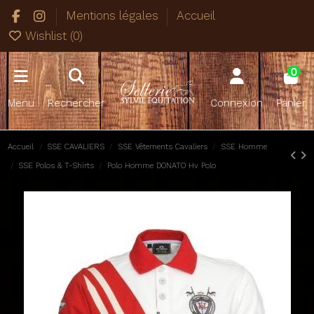
Mentions légales
Accueil
Wishlist (
0
)
0
Menu
Rechercher
Connexion
Panier
Accueil
SSE CAVALIERS
SSE Vêtements Cavaliers
SSE Homme
SSE Polos & T-Shirts
Polo Homme DONATO Hv Polo