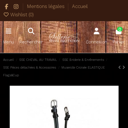
Mentions légales
Accueil
Wishlist (
0
)
0
Menu
Rechercher
Connexion
Panier
Accueil
SSE CHEVAL AU TRAVAIL
SSE Briderie & Enrênements
SSE Pièces détachées & Accessoires
Muserolle Croisée ELASTIQUE
Flags&Cup