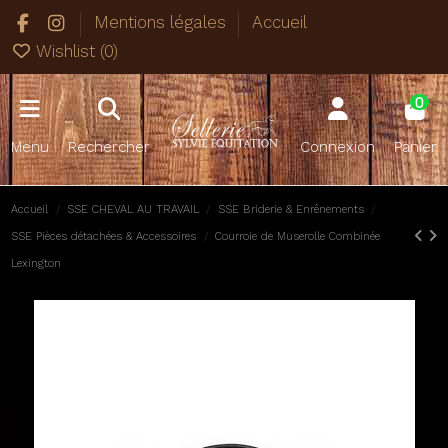
Mentions légales
Accueil
Wishlist (
0
)
0
Menu
Rechercher
Connexion
Panier
Accueil
SSE CHEVAL AU TRAVAIL
SSE Briderie & Enrênements
SSE Pièces détachées & Accessoires
Courroie de Muserolle Combinée
Lexington