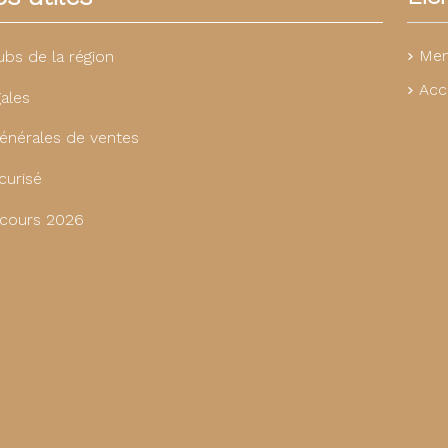
Men
ubs de la région
Acc
ales
énérales de ventes
curisé
cours 2026