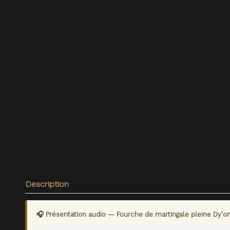
Description
🎧 Présentation audio — Fourche de martingale pleine Dy'on