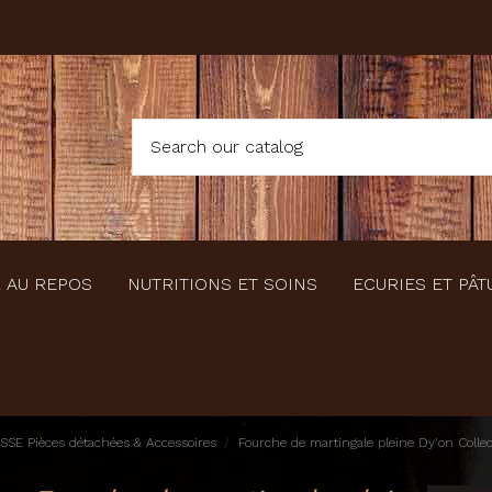
 AU REPOS
NUTRITIONS ET SOINS
ECURIES ET PÂT
SSE Pièces détachées & Accessoires
Fourche de martingale pleine Dy'on Collec