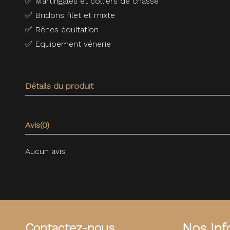
✅
Martingales et colliers de chasse
✅
Bridons filet et mixte
✅
Rênes équitation
✅
Equipement vénerie
Détails du produit
Avis
(0)
Aucun avis
Nos info
Contactez-nous