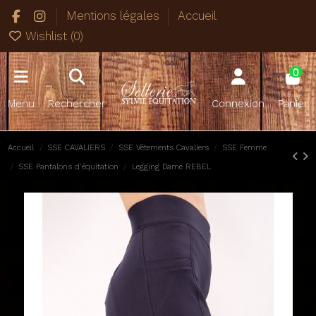
Mentions légales
Accueil
Wishlist (
0
)
0
Menu
Rechercher
Connexion
Panier
Accueil
SSE CAVALIERS
SSE Vêtements Cavaliers
SSE Femme
SSE Pantalons d'équitation
Legging Dame REBEL