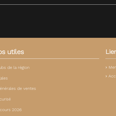
s utiles
Lie
Men
ubs de la région
Acc
ales
énérales de ventes
curisé
cours 2026