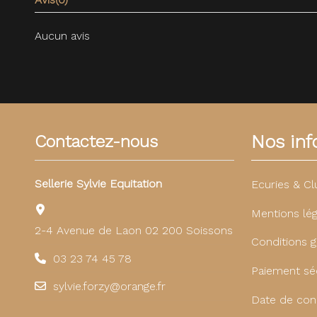
Aucun avis
Nos info
Contactez-nous
Sellerie Sylvie Equitation
Ecuries & Cl
Mentions lég
2-4 Avenue de Laon 02 200 Soissons
Conditions g
03 23 74 45 78
Paiement sé
sylvie.forzy@orange.fr
Date de con