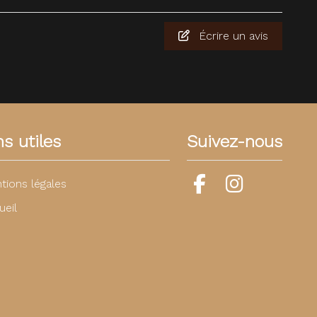
Écrire un avis
ns utiles
Suivez-nous
tions légales
ueil