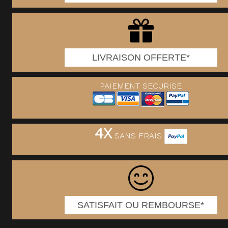
LIVRAISON OFFERTE*
PAIEMENT SECURISE
4X
SANS FRAIS
SATISFAIT OU REMBOURSE*