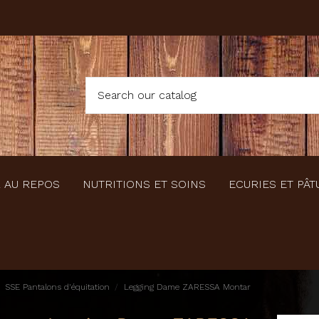
 AU REPOS
NUTRITIONS ET SOINS
ECURIES ET PÂT
SSE Pantalons d'équitation
Legging Dame ZARESSA Montar