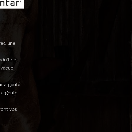
vec une
nduite et
évacue
ar argenté
 argenté
ront vos