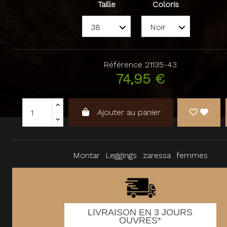
Taille
Coloris
Référence
21135-43
74,95 €
Ajouter au panier
Montar
Leggings
zaressa
femmes
LIVRAISON EN 3 JOURS
OUVRES*