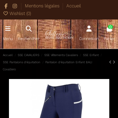
Mentions légales
Accueil
Wishlist (
0
)
0
Menu
Rechercher
Connexion
Panier
Accueil
SSE CAVALIERS
SSE Vêtements Cavaliers
SSE Enfant
SSE Pantalons d'équitation
Pantalon d'équitation Enfant BALI
Covalliero