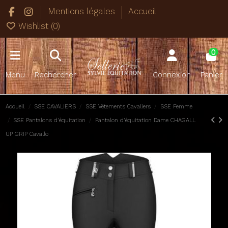
Mentions légales
Accueil
Wishlist (
0
)
0
Menu
Rechercher
Connexion
Panier
Accueil
SSE CAVALIERS
SSE Vêtements Cavaliers
SSE Femme
SSE Pantalons d'équitation
Pantalon d'équitation Dame CHAGALL
UP GRIP Cavallo