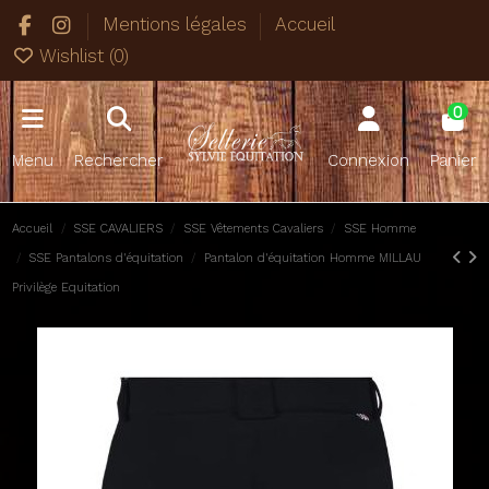
Mentions légales
Accueil
Wishlist (
0
)
0
Menu
Rechercher
Connexion
Panier
Accueil
SSE CAVALIERS
SSE Vêtements Cavaliers
SSE Homme
SSE Pantalons d'équitation
Pantalon d'équitation Homme MILLAU
Privilège Equitation