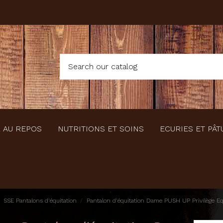
 AU REPOS
NUTRITIONS ET SOINS
ECURIES ET PÂT
SSE Pantalons d'équitation
Pantalon d'équitation Dame PUSH UP Privilège Eq