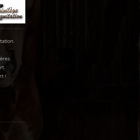
ation.
ères.
rt.
t !