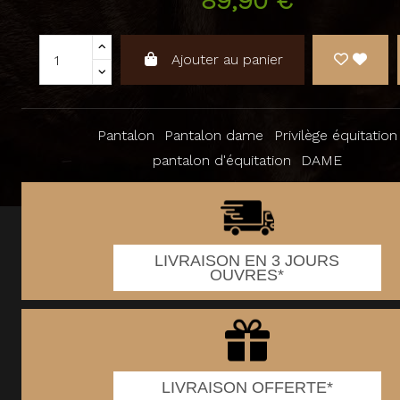
89,90 €
Ajouter au panier
Pantalon
Pantalon dame
Privilège équitation
pantalon d'équitation
DAME
LIVRAISON EN 3 JOURS
OUVRES*
LIVRAISON OFFERTE*