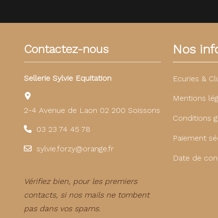
Nos info
Contactez-nous
Sellerie Sylvie Equitation
Ecuries & Cl
Mentions lég
2-4 Avenue de Laon 02 200 Soissons
Conditions g
03 23 74 45 78
Paiement sé
sylvie.forzy@orange.fr
Date de con
Vérifiez bien, pour les premiers
contacts, si nos mails ne tombent
pas dans vos spams.