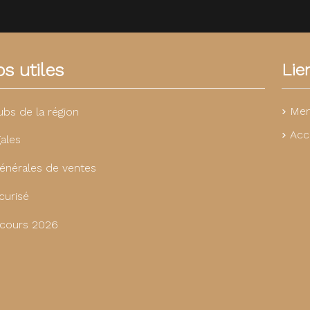
s utiles
Lie
Men
ubs de la région
Acc
ales
énérales de ventes
curisé
cours 2026