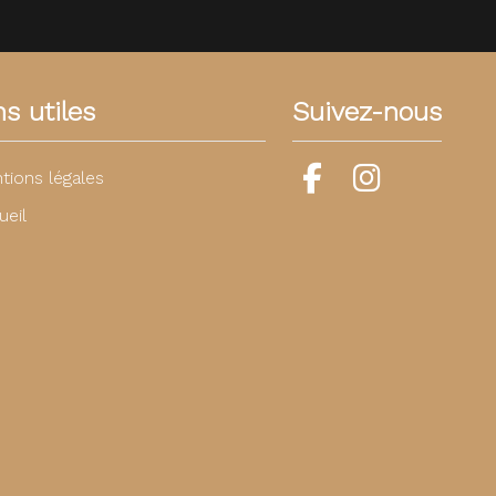
ns utiles
Suivez-nous
tions légales
ueil