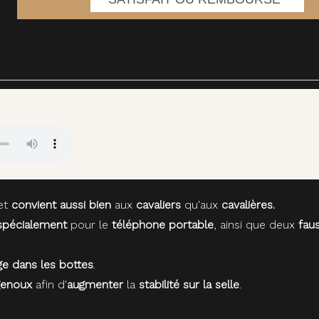
et
convient aussi bien
aux
cavaliers
qu'aux
cavalières.
spécialement
pour le
téléphone portable
, ainsi que deux
fau
sage dans les bottes
.
 genoux
afin d'
augmenter
la
stabilité sur la selle
.