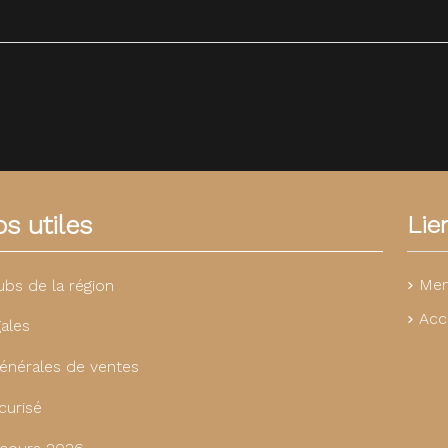
s utiles
Lie
Men
ubs de la région
Acc
ales
énérales de ventes
curisé