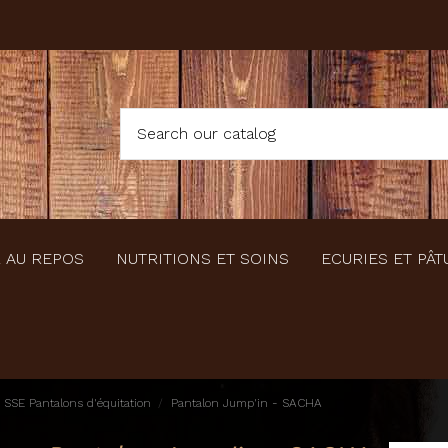
 AU REPOS
NUTRITIONS ET SOINS
ECURIES ET PÂT
SSE Pantalons d'équitation
Pantalon Jump'in - SACHA