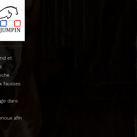
and et
s.
oche
x fausses
sage dans
enoux afin