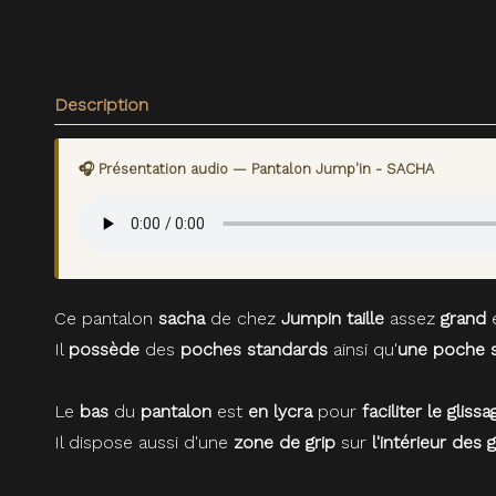
Description
🎧 Présentation audio — Pantalon Jump'in - SACHA
Ce pantalon
sacha
de chez
Jumpin
taille
assez
grand
Il
possède
des
poches standards
ainsi qu'
une poche 
Le
bas
du
pantalon
est
en lycra
pour
faciliter le glis
Il dispose aussi d'une
zone de grip
sur
l'intérieur des