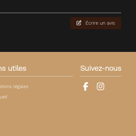
Écrire un avis
ns utiles
Suivez-nous
tions légales
ueil