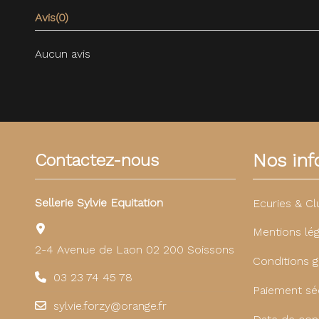
Avis
(0)
Aucun avis
Nos info
Contactez-nous
Sellerie Sylvie Equitation
Ecuries & Cl
Mentions lég
2-4 Avenue de Laon 02 200 Soissons
Conditions g
03 23 74 45 78
Paiement sé
sylvie.forzy@orange.fr