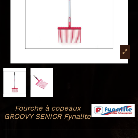
Fourche à copeaux
GROOVY SENIOR Fynalite