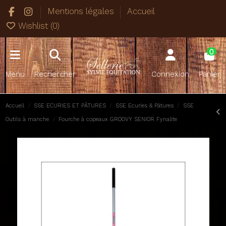
Mentions légales
Accueil
Wishlist (
0
)
0
Menu
Rechercher
Connexion
Panier
Accueil
SSE ECURIES ET PÂTURES
SSE Ecuries & Pâtures
SSE
Outils à manche
Fourche à copeaux GROOVY SENIOR Fynalite