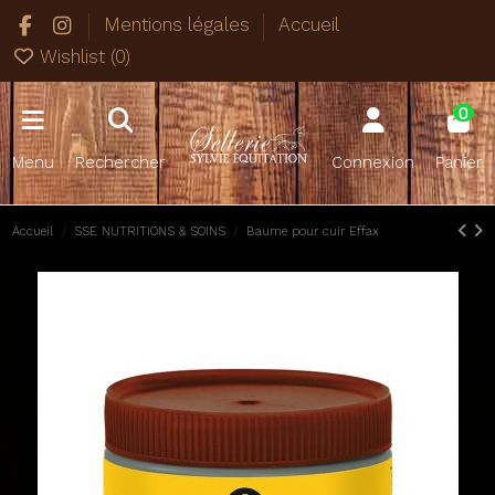
Mentions légales
Accueil
Wishlist (
0
)
0
Menu
Rechercher
Connexion
Panier
Accueil
SSE NUTRITIONS & SOINS
Baume pour cuir Effax