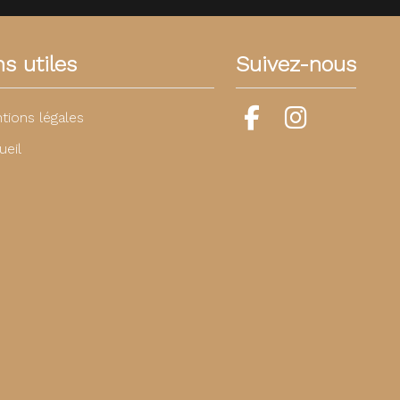
ns utiles
Suivez-nous
tions légales
ueil