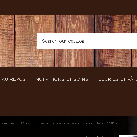
 AU REPOS
NUTRITIONS ET SOINS
ECURIES ET PÂT
 simples
Mors 2 anneaux double brisure inox canon plein LAMICELL