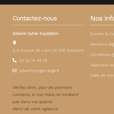
Nos info
Contactez-nous
Sellerie Sylvie Equitation
Ecuries & Cl
Mentions lég
2-4 Avenue de Laon 02 200 Soissons
Conditions g
03 23 74 45 78
Paiement sé
sylvie.forzy@orange.fr
Date de con
Vérifiez bien, pour les premiers
contacts, si nos mails ne tombent
pas dans vos spams.
Merci de votre vigilance.