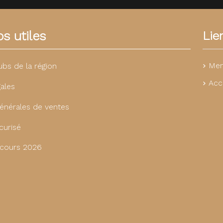
s utiles
Lie
Men
ubs de la région
Acc
ales
énérales de ventes
curisé
cours 2026