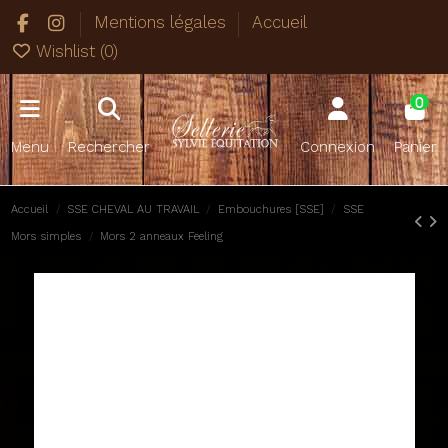
Mentions légales
Accueil
Wishlist (
0
)
0
Menu
Rechercher
Connexion
Panier
Accueil
SSE CHEVAL AU TRAVAIL
Embouchures [SSE]
SSE
Mors simples
Mors 2 anneaux Feeling