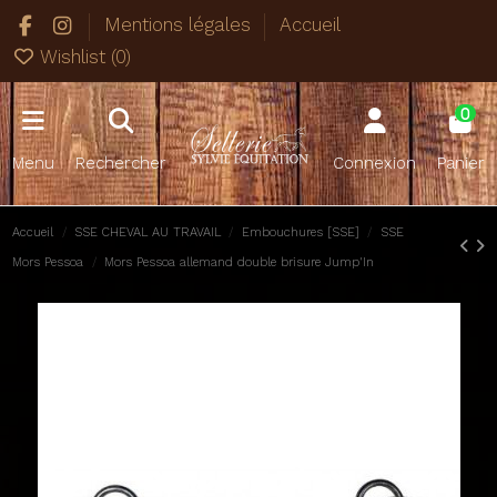
Mentions légales
Accueil
Wishlist (
0
)
0
Menu
Rechercher
Connexion
Panier
Accueil
SSE CHEVAL AU TRAVAIL
Embouchures [SSE]
SSE
Mors Pessoa
Mors Pessoa allemand double brisure Jump'In