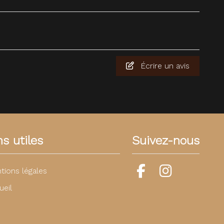
Écrire un avis
ns utiles
Suivez-nous
tions légales
ueil