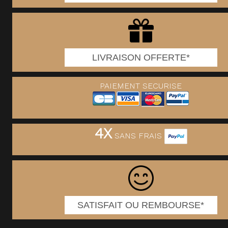
LIVRAISON OFFERTE*
PAIEMENT SECURISE
4X
SANS FRAIS
SATISFAIT OU REMBOURSE*