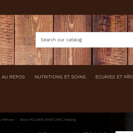
 AU REPOS
NUTRITIONS ET SOINS
ECURIES ET PÂT
s Pelham
Mors PELHAM ANATOMIC Feeling