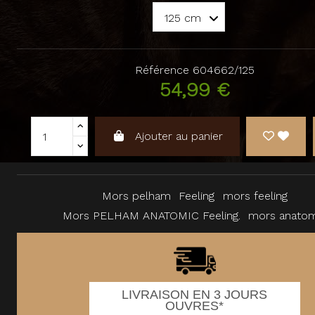
Référence
604662/125
54,99 €
Ajouter au panier
Mors pelham
Feeling
mors feeling
Mors PELHAM ANATOMIC Feeling.
mors anatom
LIVRAISON EN 3 JOURS
OUVRES*