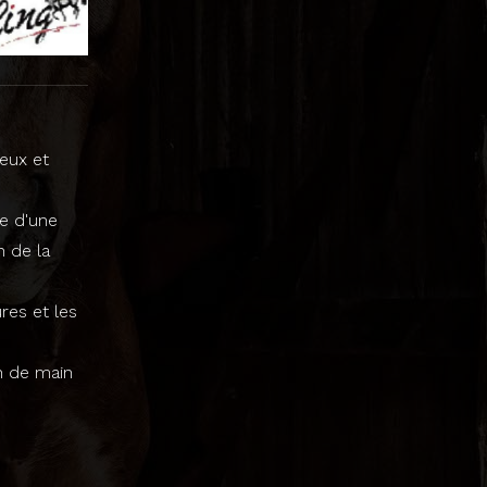
eux et
e d'une
n de la
res et les
on de main