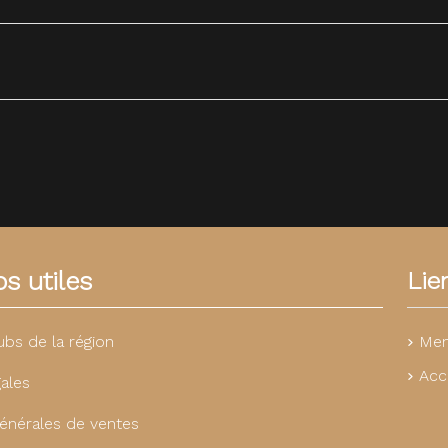
s utiles
Lie
Men
ubs de la région
Acc
ales
énérales de ventes