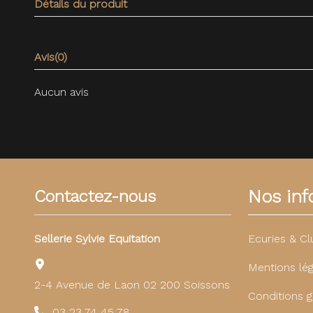
Détails du produit
Avis
(0)
Aucun avis
Nos info
Contactez-nous
Sellerie Sylvie Equitation
Ecuries & Cl
Mentions lég
2-4 Avenue de Laon 02 200 Soissons
Conditions g
03 23 74 45 78