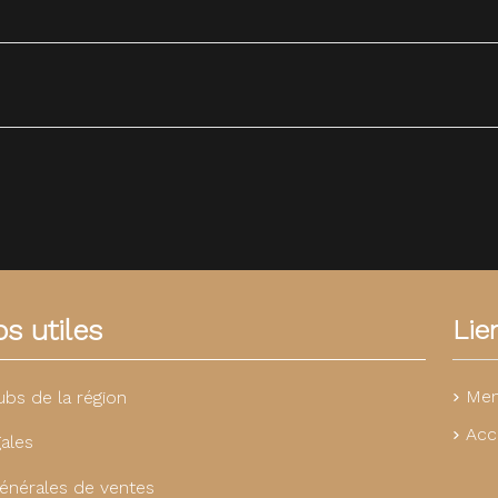
s utiles
Lie
Men
ubs de la région
Acc
ales
énérales de ventes