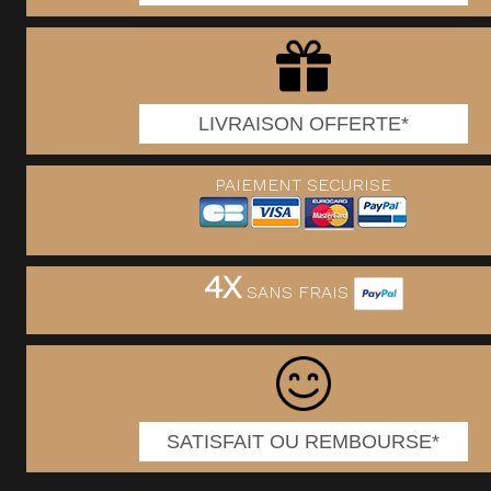
LIVRAISON OFFERTE*
PAIEMENT SECURISE
4X
SANS FRAIS
SATISFAIT OU REMBOURSE*