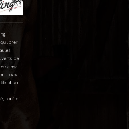
ng.
quilibrer
aules.
uverts de
re cheval.
n : inox
ilisation
, rouille,