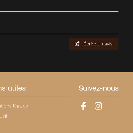
Écrire un avis
ns utiles
Suivez-nous
tions légales
ueil