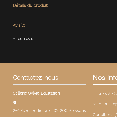
Détails du produit
Avis
(0)
Aucun avis
Nos info
Contactez-nous
Sellerie Sylvie Equitation
Ecuries & Cl
Mentions lég
2-4 Avenue de Laon 02 200 Soissons
Conditions g