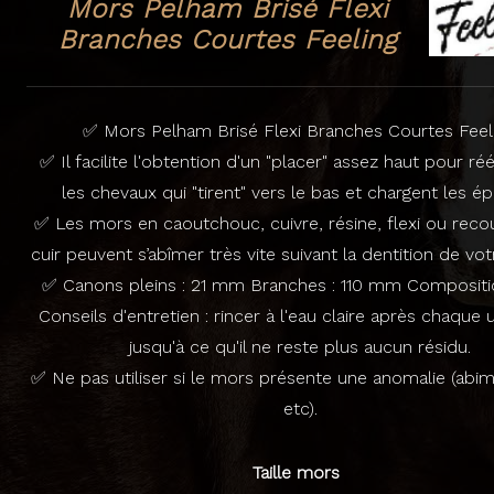
Mors Pelham Brisé Flexi
Branches Courtes Feeling
✅ Mors Pelham Brisé Flexi Branches Courtes Feeli
✅ Il facilite l'obtention d'un "placer" assez haut pour réé
les chevaux qui "tirent" vers le bas et chargent les ép
✅ Les mors en caoutchouc, cuivre, résine, flexi ou reco
cuir peuvent s’abîmer très vite suivant la dentition de vot
✅ Canons pleins : 21 mm Branches : 110 mm Compositio
Conseils d'entretien : rincer à l'eau claire après chaque ut
jusqu'à ce qu'il ne reste plus aucun résidu.
✅ Ne pas utiliser si le mors présente une anomalie (abimé
etc).
Taille mors