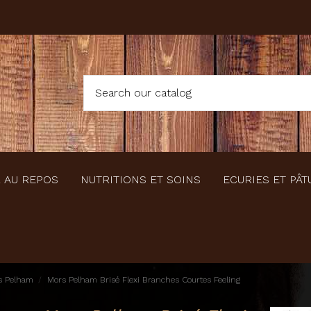
 AU REPOS
NUTRITIONS ET SOINS
ECURIES ET PÂT
s Pelham
Mors Pelham Brisé Flexi Branches Courtes Feeling