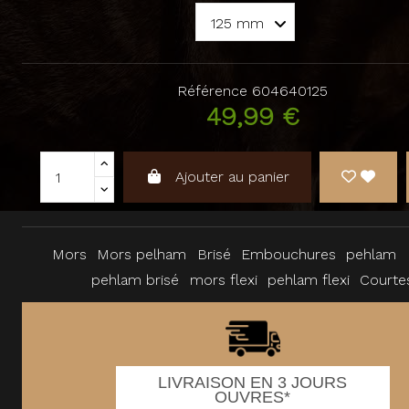
Référence
604640125
49,99 €
Ajouter au panier
Mors
Mors pelham
Brisé
Embouchures
pehlam
pehlam brisé
mors flexi
pehlam flexi
Courte
LIVRAISON EN 3 JOURS
OUVRES*