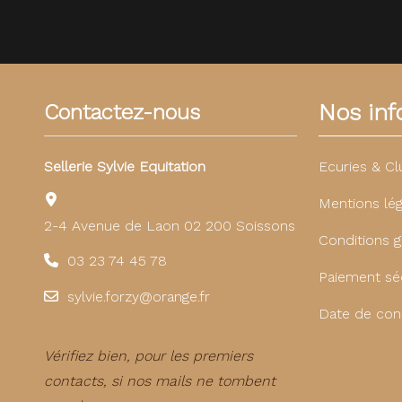
Nos info
Contactez-nous
Sellerie Sylvie Equitation
Ecuries & Cl
Mentions lég
2-4 Avenue de Laon 02 200 Soissons
Conditions g
03 23 74 45 78
Paiement sé
sylvie.forzy@orange.fr
Date de con
Vérifiez bien, pour les premiers
contacts, si nos mails ne tombent