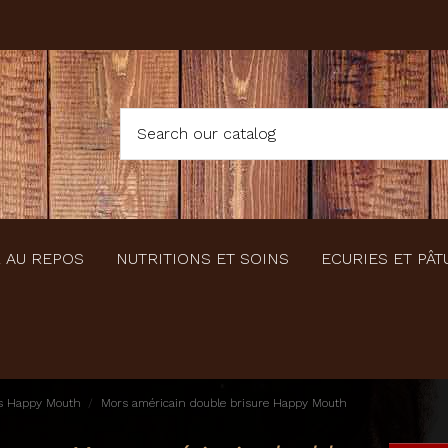
 AU REPOS
NUTRITIONS ET SOINS
ECURIES ET PÂT
s Happy Mouth
Mors américain double brisure Happy Mouth