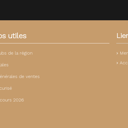
s utiles
Lie
Men
ubs de la région
Acc
ales
énérales de ventes
curisé
cours 2026