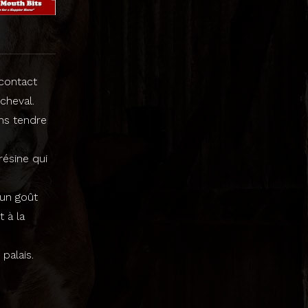
 contact
cheval.
ns tendre
ésine qui
 un goût
 à la
palais.