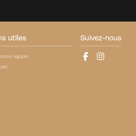
ns utiles
Suivez-nous
tions légales
ueil