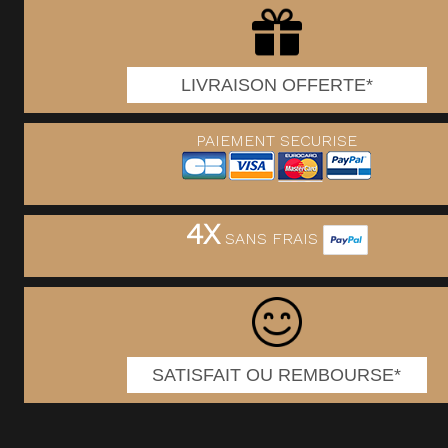
LIVRAISON OFFERTE*
PAIEMENT SECURISE
4X
SANS FRAIS
SATISFAIT OU REMBOURSE*