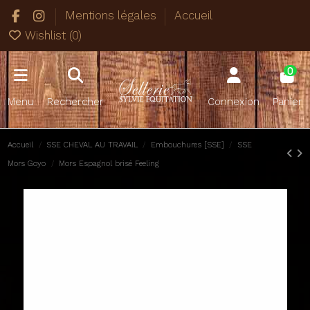
Mentions légales
Accueil
Wishlist (
0
)
0
Menu
Rechercher
Connexion
Panier
Accueil
SSE CHEVAL AU TRAVAIL
Embouchures [SSE]
SSE
Mors Goyo
Mors Espagnol brisé Feeling