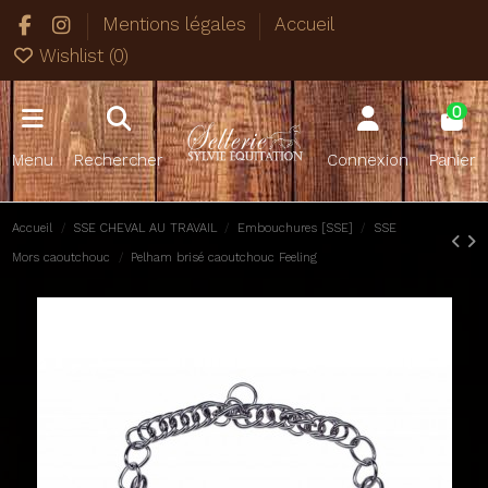
Mentions légales
Accueil
Wishlist (
0
)
0
Menu
Rechercher
Connexion
Panier
Accueil
SSE CHEVAL AU TRAVAIL
Embouchures [SSE]
SSE
Mors caoutchouc
Pelham brisé caoutchouc Feeling