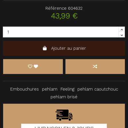
Référence
604632
43,99 €
Ajouter au panier
Embouchures
pehlam
Feeling
pehlam caoutchouc
pehlam brisé