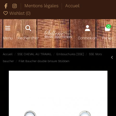
Mentions légales
Accueil
Wishlist (
0
)
0
Menu
Rechercher
Connexion
Panier
Accueil
SSE CHEVAL AU TRAVAIL
Embouchures [SSE]
SSE Mors
baucher
Filet Baucher double brisure Stübben