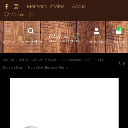
Mentions légales
Accueil
Wishlist (
0
)
0
Menu
Rechercher
Connexion
Panier
Accueil
SSE CHEVAL AU TRAVAIL
Embouchures [SSE]
SSE
Mors à olives
Mors olive Shetland Feeling