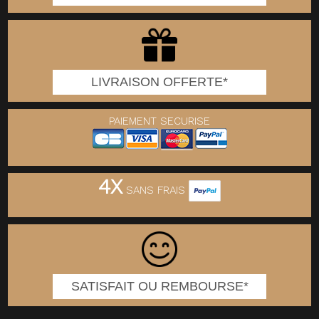
LIVRAISON OFFERTE*
PAIEMENT SECURISE
4X
SANS FRAIS
SATISFAIT OU REMBOURSE*