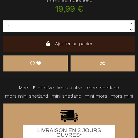
Référence
601001090
19,99 €
Ajouter au panier
Mors
Filet olive
Mors à olive
mors shetland
mors mini shetland
mini shetland
mini mors
mors mini
LIVRAISON EN 3 JOURS
OUVRES*