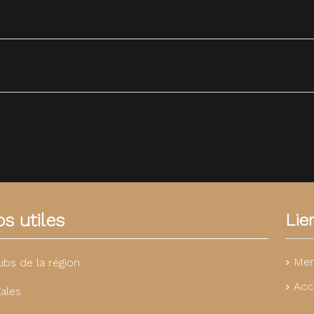
s utiles
Lie
Men
ubs de la région
Acc
ales