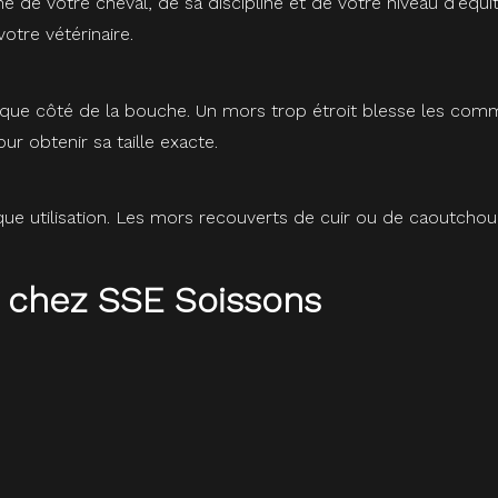
he de votre cheval, de sa discipline et de votre niveau d'é
otre vétérinaire.
e côté de la bouche. Un mors trop étroit blesse les commissu
r obtenir sa taille exacte.
que utilisation. Les mors recouverts de cuir ou de caoutchou
 chez SSE Soissons