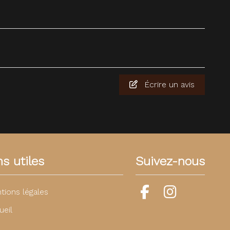
Écrire un avis
ns utiles
Suivez-nous
tions légales
ueil