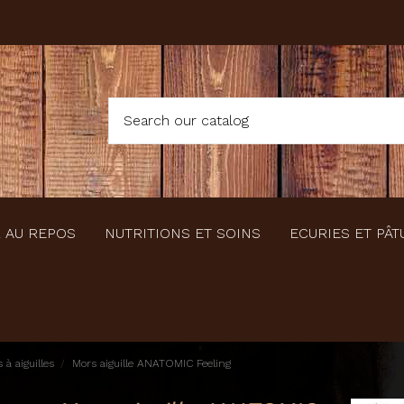
 AU REPOS
NUTRITIONS ET SOINS
ECURIES ET PÂT
à aiguilles
Mors aiguille ANATOMIC Feeling