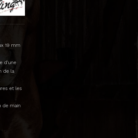
eux 19 mm
e d'une
n de la
res et les
on de main