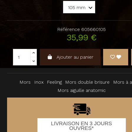
Référence
605660105
35,99 €
Ajouter au panier
Mors
Inox
Feeling
Mors double brisure
Mors à ai
Mors aiguille anatomic
LIVRAISON EN 3 JOURS
OUVRES*