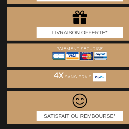
LIVRAISON OFFERTE*
PAIEMENT SECURISE
4X
SANS FRAIS
SATISFAIT OU REMBOURSE*