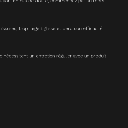
quitation. En cas de doute, commencez par un mors
res, trop large il glisse et perd son efficacité.
c nécessitent un entretien régulier avec un produit