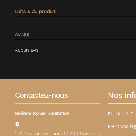
Détails du produit
Avis
(0)
Aucun avis
Nos info
Contactez-nous
Sellerie Sylvie Equitation
Ecuries & Cl
Mentions lég
2-4 Avenue de Laon 02 200 Soissons