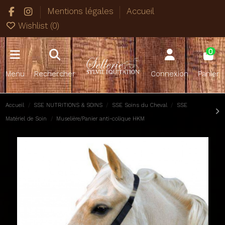
Mentions légales
Accueil
Wishlist (
0
)
0
Menu
Rechercher
Connexion
Panier
Accueil
SSE NUTRITIONS & SOINS
SSE Soins du Cheval
SSE
Matériel de Soin
Muselière/Panier anti-colique HKM