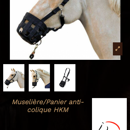
Muselière/Panier anti-
colique HKM